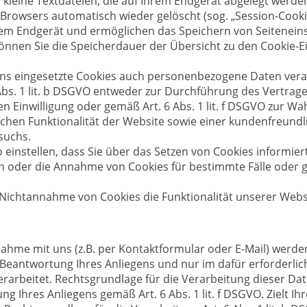
 kleine Textdateien, die auf Ihrem Endgerät abgelegt werde
Browsers automatisch wieder gelöscht (sog. „Session-Cookie
rem Endgerät und ermöglichen das Speichern von Seiteneins
 können Sie die Speicherdauer der Übersicht zu den Cookie-E
uns eingesetzte Cookies auch personenbezogene Daten verar
bs. 1 lit. b DSGVO entweder zur Durchführung des Vertrages, 
ten Einwilligung oder gemäß Art. 6 Abs. 1 lit. f DSGVO zur 
chen Funktionalität der Website sowie einer kundenfreundl
suchs.
 einstellen, dass Sie über das Setzen von Cookies informie
oder die Annahme von Cookies für bestimmte Fälle oder g
i Nichtannahme von Cookies die Funktionalität unserer Webs
hme mit uns (z.B. per Kontaktformular oder E-Mail) werden
Beantwortung Ihres Anliegens und nur im dafür erforderli
rbeitet. Rechtsgrundlage für die Verarbeitung dieser Date
g Ihres Anliegens gemäß Art. 6 Abs. 1 lit. f DSGVO. Zielt Ih