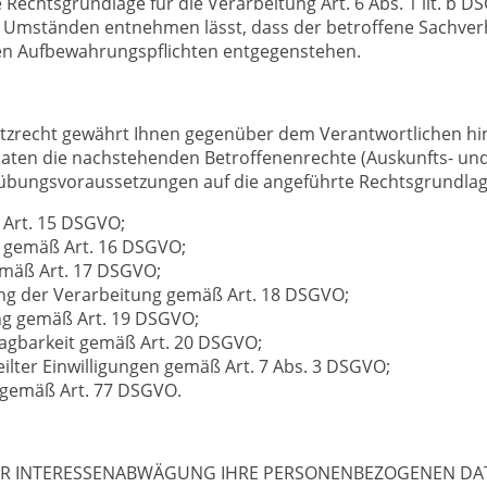
he Rechtsgrundlage für die Verarbeitung Art. 6 Abs. 1 lit. b
 Umständen entnehmen lässt, dass der betroffene Sachverha
hen Aufbewahrungspflichten entgegenstehen.
zrecht gewährt Ihnen gegenüber dem Verantwortlichen hins
ten die nachstehenden Betroffenenrechte (Auskunfts- und 
usübungsvoraussetzungen auf die angeführte Rechtsgrundlag
 Art. 15 DSGVO;
g gemäß Art. 16 DSGVO;
emäß Art. 17 DSGVO;
ng der Verarbeitung gemäß Art. 18 DSGVO;
ng gemäß Art. 19 DSGVO;
agbarkeit gemäß Art. 20 DSGVO;
eilter Einwilligungen gemäß Art. 7 Abs. 3 DSGVO;
 gemäß Art. 77 DSGVO.
ER INTERESSENABWÄGUNG IHRE PERSONENBEZOGENEN D