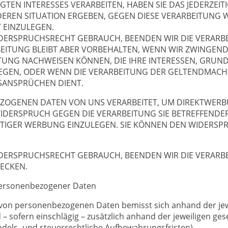
TEN INTERESSES VERARBEITEN, HABEN SIE DAS JEDERZEIT
NDEREN SITUATION ERGEBEN, GEGEN DIESE VERARBEITUNG
 EINZULEGEN.
IDERSPRUCHSRECHT GEBRAUCH, BEENDEN WIR DIE VERARB
BEITUNG BLEIBT ABER VORBEHALTEN, WENN WIR ZWINGE
TUNG NACHWEISEN KÖNNEN, DIE IHRE INTERESSEN, GRU
EGEN, ODER WENN DIE VERARBEITUNG DER GELTENDMAC
SANSPRÜCHEN DIENT.
ZOGENEN DATEN VON UNS VERARBEITET, UM DIREKTWERB
T WIDERSPRUCH GEGEN DIE VERARBEITUNG SIE BETREFFEN
TIGER WERBUNG EINZULEGEN. SIE KÖNNEN DEN WIDERSP
IDERSPRUCHSRECHT GEBRAUCH, BEENDEN WIR DIE VERARB
ECKEN.
personenbezogener Daten
von personenbezogenen Daten bemisst sich anhand der jew
 sofern einschlägig – zusätzlich anhand der jeweiligen ges
ndels- und steuerrechtliche Aufbewahrungsfristen).