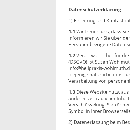
Datenschutz­erklärung
1) Einleitung und Kontaktda
1.1
Wir freuen uns, dass Si
informieren wir Sie über d
Personenbezogene Daten sind
1.2
Verantwortlicher für di
(DSGVO) ist Susan Wohlmuth-
info@heilpraxis-wohlmuth.d
diejenige natürliche oder j
Verarbeitung von personen
1.3
Diese Website nutzt au
anderer vertraulicher Inhal
Verschlüsselung. Sie können
Symbol in Ihrer Browserzeil
2) Datenerfassung beim Be